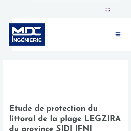
Aller
Pagination
au
d’article
MAIN
contenu
MEN
Étude de protection du
Étude
littoral de la plage LEGZIRA
de
du province SIDI IFNI
protection