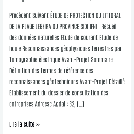
du
Précédent Suivant ÉTUDE DE PROTECTION DU LITTORAL
littoral
DE LA PLAGE LEGZIRA DU PROVINCE SIDI IFNI Recueil
de
des données naturelles Etude de courant Etude de
la
houle Reconnaissances géophysiques terrestres par
plage
Tomographie électrique Avant-Projet Sommaire
LEGZIRA
Définition des termes de référence des
du
reconnaissances géotechniques Avant-Projet Détaillé
province
Etablissement du dossier de consultation des
SIDI
entreprises Adresse Agdal : 32, […]
IFNI
Lire la suite »