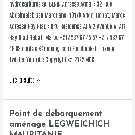
hydrocarbures au BENIN Adresse Agdal : 32, Rue
hydrocarbures
Abdelmalek Ben Marouane, 10170 Agdal Rabat, Maroc
au
Adresse Hay Riad : N°C Résidence Al Arz Avenue Al Arz
BENIN
Hay Riad Rabat, Maroc +212 537 67 45 57 +212 537 67
58 88 contact@mdcing.com Facebook-f Linkedin
Twitter Youtube Copyright © 2022 MDC
Lire la suite »
Point de débarquement
Point
aménage LEGWEICHICH
de
MAURITANIE