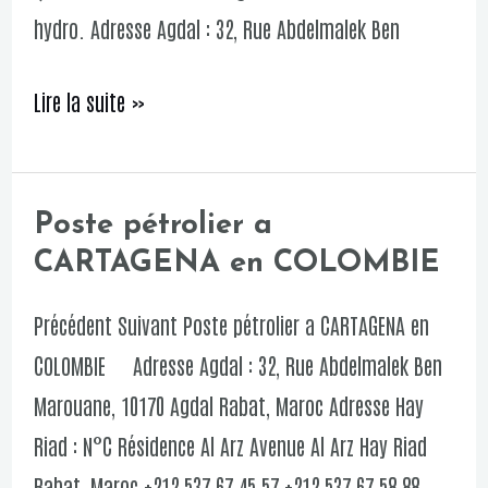
hydro. Adresse Agdal : 32, Rue Abdelmalek Ben
Lire la suite »
Poste pétrolier a
Poste
CARTAGENA en COLOMBIE
pétrolier
a
Précédent Suivant Poste pétrolier a CARTAGENA en
CARTAGENA
COLOMBIE Adresse Agdal : 32, Rue Abdelmalek Ben
en
Marouane, 10170 Agdal Rabat, Maroc Adresse Hay
COLOMBIE
Riad : N°C Résidence Al Arz Avenue Al Arz Hay Riad
Rabat, Maroc +212 537 67 45 57 +212 537 67 58 88