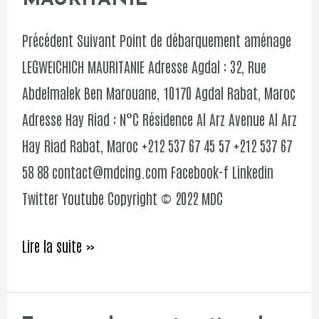
débarquement
aménage
Précédent Suivant Point de débarquement aménage
LEGWEICHICH
LEGWEICHICH MAURITANIE Adresse Agdal : 32, Rue
MAURITANIE
Abdelmalek Ben Marouane, 10170 Agdal Rabat, Maroc
Adresse Hay Riad : N°C Résidence Al Arz Avenue Al Arz
Hay Riad Rabat, Maroc +212 537 67 45 57 +212 537 67
58 88 contact@mdcing.com Facebook-f Linkedin
Twitter Youtube Copyright © 2022 MDC
Lire la suite »