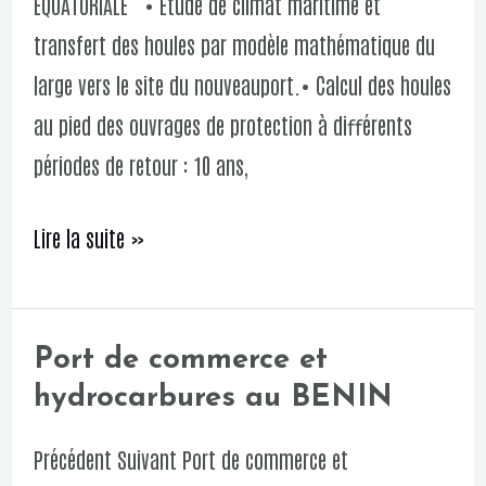
EQUATORIALE • Etude de climat maritime et
CABO
transfert des houles par modèle mathématique du
SAN
large vers le site du nouveauport.• Calcul des houles
JAUN
au pied des ouvrages de protection à diﬀérents
en
périodes de retour : 10 ans,
GUINEE
EQUATORIALE
Lire la suite »
Port de commerce et
Port
hydrocarbures au BENIN
de
commerce
Précédent Suivant Port de commerce et
et