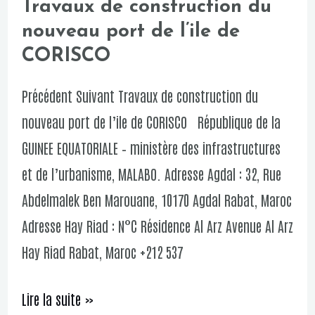
Travaux de construction du
Travaux
nouveau port de l’ile de
de
CORISCO
construction
du
Précédent Suivant Travaux de construction du
nouveau
nouveau port de l’ile de CORISCO République de la
port
GUINEE EQUATORIALE – ministère des infrastructures
de
et de l’urbanisme, MALABO. Adresse Agdal : 32, Rue
l’ile
Abdelmalek Ben Marouane, 10170 Agdal Rabat, Maroc
de
Adresse Hay Riad : N°C Résidence Al Arz Avenue Al Arz
CORISCO
Hay Riad Rabat, Maroc +212 537
Lire la suite »